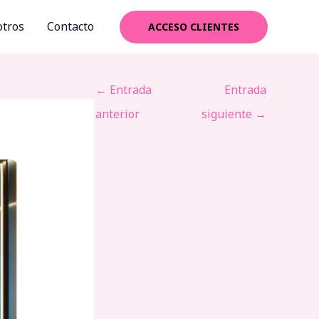
tros
Contacto
ACCESO CLIENTES
←
Entrada
Entrada
anterior
siguiente
→