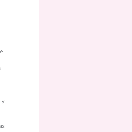
de
s
 y
as