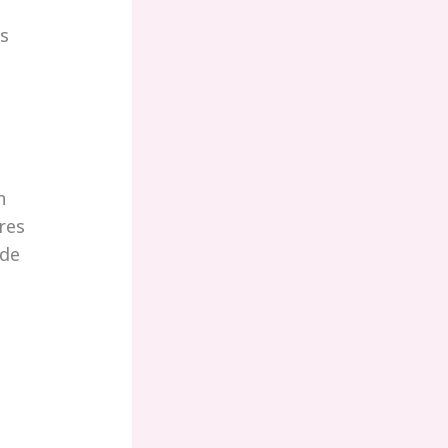
es
n
res
 de