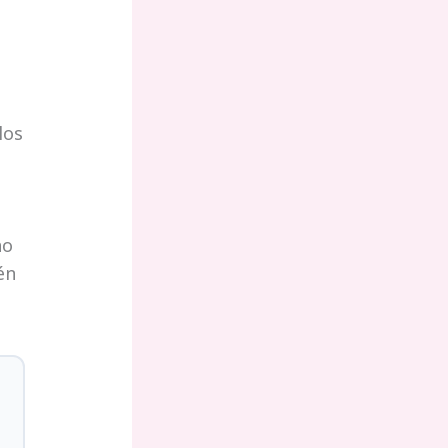
los
no
én