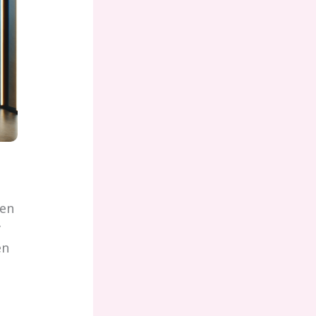
 en
y
en