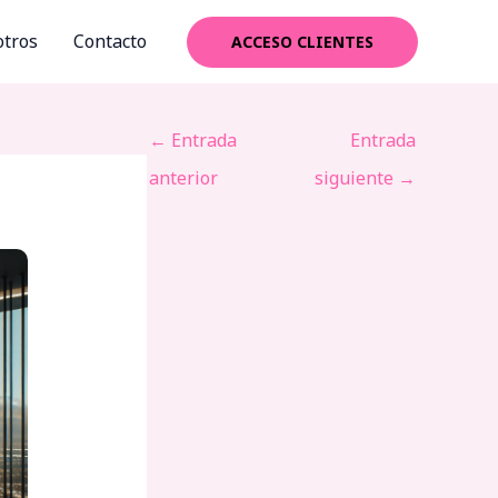
tros
Contacto
ACCESO CLIENTES
←
Entrada
Entrada
anterior
siguiente
→