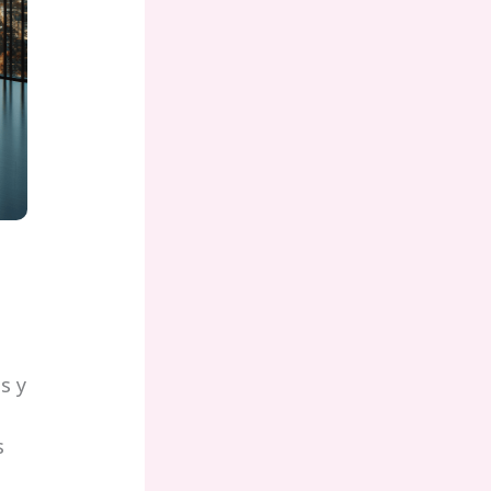
s y
s