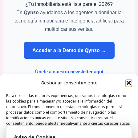
¿Tu inmobiliaria está lista para el 2026?
En
Qynzo
ayudamos a los agentes a dominar la
tecnología inmobiliaria e inteligencia artificial para
Asistente IA
Q
multiplicar sus ventas.
En línea
Acceder a la Demo de Qynzo →
Únete a nuestra newsletter aquí
Gestionar consentimiento
Para ofrecer las mejores experiencias, utilizamos tecnologías como
las cookies para almacenar y/o acceder a la información del
dispositivo. El consentimiento de estas tecnologías nos permitirá
Qynzo Monte esquinza 30 28010 Madrid Spain |
procesar datos como el comportamiento de navegación o las
identificaciones únicas en este sitio. No consentir o retirar el
Phone:+34722821535 | Email: hola@qynzo.com
consentimiento, puede afectar negativamente a ciertas características
y funciones.
Aviso de Cookies