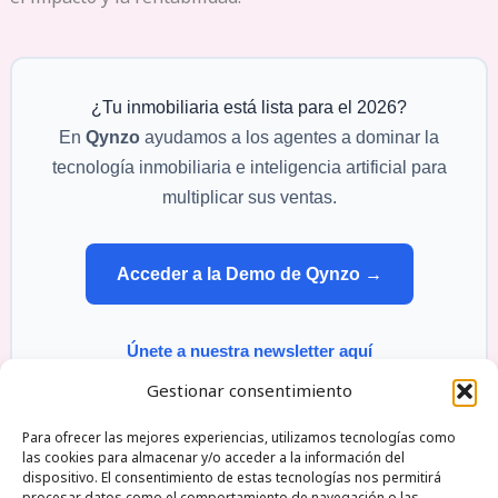
¿Tu inmobiliaria está lista para el 2026?
En
Qynzo
ayudamos a los agentes a dominar la
tecnología inmobiliaria e inteligencia artificial para
multiplicar sus ventas.
Acceder a la Demo de Qynzo →
Únete a nuestra newsletter aquí
Gestionar consentimiento
Para ofrecer las mejores experiencias, utilizamos tecnologías como
las cookies para almacenar y/o acceder a la información del
dispositivo. El consentimiento de estas tecnologías nos permitirá
Qynzo Monte esquinza 30 28010 Madrid Spain |
procesar datos como el comportamiento de navegación o las