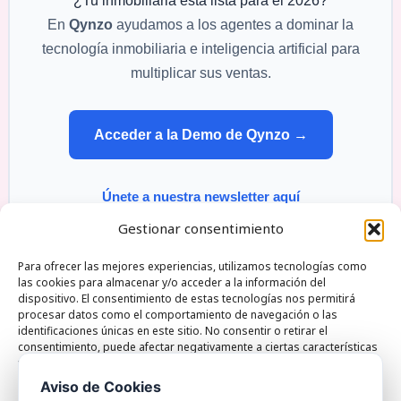
¿Tu inmobiliaria está lista para el 2026?
En
Qynzo
ayudamos a los agentes a dominar la
tecnología inmobiliaria e inteligencia artificial para
multiplicar sus ventas.
Acceder a la Demo de Qynzo →
Únete a nuestra newsletter aquí
Gestionar consentimiento
Para ofrecer las mejores experiencias, utilizamos tecnologías como
las cookies para almacenar y/o acceder a la información del
dispositivo. El consentimiento de estas tecnologías nos permitirá
Qynzo Monte esquinza 30 28010 Madrid Spain |
procesar datos como el comportamiento de navegación o las
identificaciones únicas en este sitio. No consentir o retirar el
Phone:+34722821535 | Email: hola@qynzo.com
consentimiento, puede afectar negativamente a ciertas características
y funciones.
Aviso de Cookies