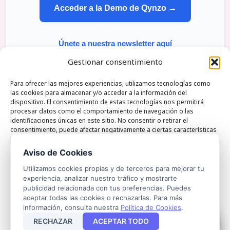
Acceder a la Demo de Qynzo →
Únete a nuestra newsletter aquí
Gestionar consentimiento
Para ofrecer las mejores experiencias, utilizamos tecnologías como
las cookies para almacenar y/o acceder a la información del
dispositivo. El consentimiento de estas tecnologías nos permitirá
Qynzo Monte esquinza 30 28010 Madrid Spain |
procesar datos como el comportamiento de navegación o las
identificaciones únicas en este sitio. No consentir o retirar el
Phone:+34722821535 | Email: hola@qynzo.com
consentimiento, puede afectar negativamente a ciertas características
y funciones.
Aviso de Cookies
ACEPTAR
Utilizamos cookies propias y de terceros para mejorar tu
experiencia, analizar nuestro tráfico y mostrarte
Política de Privacidad
Política de Cookies
Aviso Legal
publicidad relacionada con tus preferencias. Puedes
DENEGAR
aceptar todas las cookies o rechazarlas. Para más
Acceso a Agentes
información, consulta nuestra
Política de Cookies
.
VER PREFERENCIAS
© 2026 . Todos los derechos reservados.
RECHAZAR
ACEPTAR TODO
HABLA CON NUESTRA IA