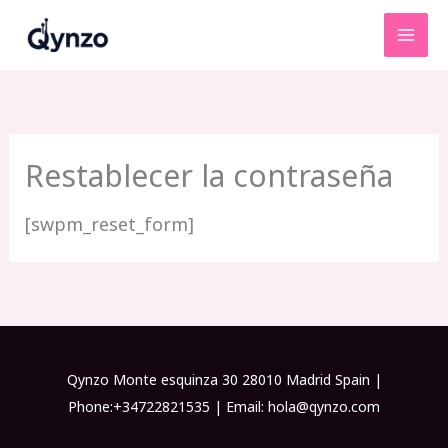
Ir
al
contenido
Restablecer la contraseña
[swpm_reset_form]
Qynzo Monte esquinza 30 28010 Madrid Spain |
Phone:+34722821535 | Email: hola@qynzo.com