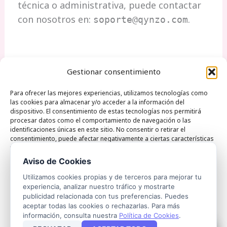
técnica o administrativa, puede contactar
con nosotros en:
.
soporte@qynzo.com
Gestionar consentimiento
Para ofrecer las mejores experiencias, utilizamos tecnologías como
las cookies para almacenar y/o acceder a la información del
dispositivo. El consentimiento de estas tecnologías nos permitirá
Qynzo Monte esquinza 30 28010 Madrid Spain |
procesar datos como el comportamiento de navegación o las
identificaciones únicas en este sitio. No consentir o retirar el
Phone:+34722821535 | Email: hola@qynzo.com
consentimiento, puede afectar negativamente a ciertas características
y funciones.
Aviso de Cookies
ACEPTAR
Utilizamos cookies propias y de terceros para mejorar tu
experiencia, analizar nuestro tráfico y mostrarte
Política de Privacidad
Política de Cookies
Aviso Legal
publicidad relacionada con tus preferencias. Puedes
DENEGAR
aceptar todas las cookies o rechazarlas. Para más
Acceso a Agentes
información, consulta nuestra
Política de Cookies
.
VER PREFERENCIAS