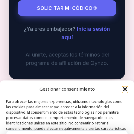
SOLICITAR MI CÓDIGO
¿Ya eres embajador?
Inicia sesión
aquí
Al unirte, aceptas los términos del
programa de afiliación de Qynzo.
Gestionar consentimiento
Para ofrecer las mejores experiencias, utilizamos tecnologías como
las cookies para almacenar y/o acceder a la información del
dispositivo. El consentimiento de estas tecnologías nos permitirá
Qynzo Monte esquinza 30 28010 Madrid Spain |
procesar datos como el comportamiento de navegación o las
identificaciones únicas en este sitio. No consentir o retirar el
Phone:+34722821535 | Email: hola@qynzo.com
consentimiento, puede afectar negativamente a ciertas características
y funciones.